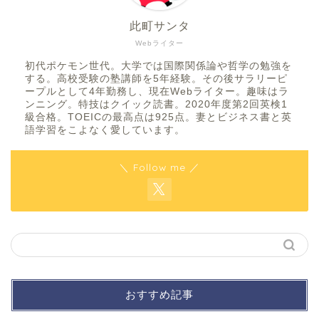
此町サンタ
Webライター
初代ポケモン世代。大学では国際関係論や哲学の勉強を
する。高校受験の塾講師を5年経験。その後サラリーピ
ープルとして4年勤務し、現在Webライター。趣味はラ
ンニング。特技はクイック読書。2020年度第2回英検1
級合格。TOEICの最高点は925点。妻とビジネス書と英
語学習をこよなく愛しています。
＼ Follow me ／
おすすめ記事