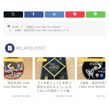
HOME
【感想】How I Met Your Mother
【感想・英語学習】How I Met Your Mother 1-7~9
RELATED POST
How I Met Your Mother
英語学習
【感想】How I Met Your Mother
感想・英語学習】How
【人生変えよう】本気で
【感想・英語学習】H
et Your Mother Se...
英語を話せるようになる
I Met Your Mother S
ために/①海外ドラマ勉...
2020年3月30日
2020年3月4日
2021年1