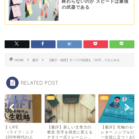
終わらないのか スピードは最強
の武器である
HOME
書評
【書評・感想】すべての知識を「20字」でまとめる
RELATED POST
書評
書評
評】LIFE
【書評】新しい文章力の
【書評】究極のセー
IFT（ライフ・シフ
教室 苦手を得意に変える
レター シンプルだけ
）―100年時代の人
ナタリー式トレーニン...
一生役に立つ！お客様.