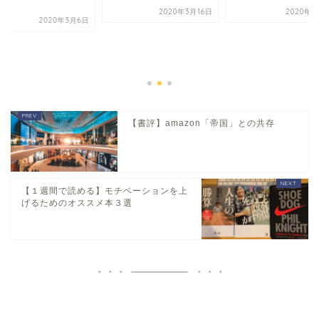
.
2020年3月16日
2020年3
2020年3月6日
【書評】amazon「帝国」との共存
【１週間で読める】モチベーションを上
げるためのオススメ本３選