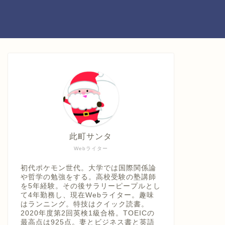
此町サンタ
Webライター
初代ポケモン世代。大学では国際関係論
や哲学の勉強をする。高校受験の塾講師
を5年経験。その後サラリーピープルとし
て4年勤務し、現在Webライター。趣味
はランニング。特技はクイック読書。
2020年度第2回英検1級合格。TOEICの
最高点は925点。妻とビジネス書と英語