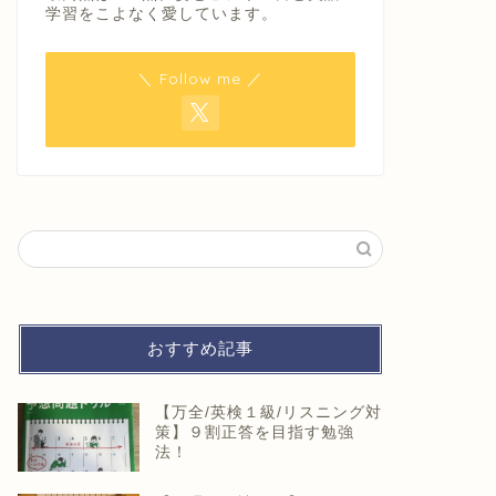
学習をこよなく愛しています。
＼ Follow me ／
おすすめ記事
【万全/英検１級/リスニング対
策】９割正答を目指す勉強
法！