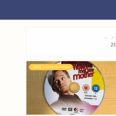
― A
2
【感想】How I Met Your Mother