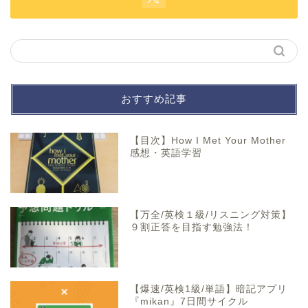
おすすめ記事
【目次】How I Met Your Mother
感想・英語学習
【万全/英検１級/リスニング対策】
９割正答を目指す勉強法！
【爆速/英検1級/単語】暗記アプリ
『mikan』7日間サイクル