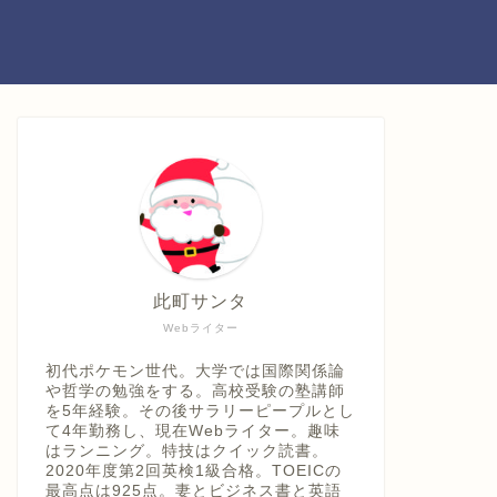
此町サンタ
Webライター
初代ポケモン世代。大学では国際関係論
や哲学の勉強をする。高校受験の塾講師
を5年経験。その後サラリーピープルとし
て4年勤務し、現在Webライター。趣味
はランニング。特技はクイック読書。
2020年度第2回英検1級合格。TOEICの
最高点は925点。妻とビジネス書と英語