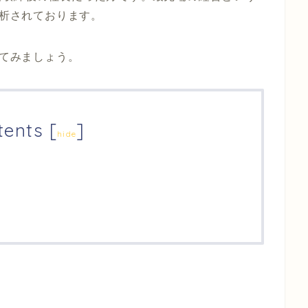
析されております。
てみましょう。
tents
[
]
hide