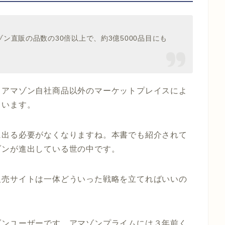
ゾン直販の品数の
30
倍以上で、約
3
億
5000
品目にも
、アマゾン自社商品以外のマーケットプレイスによ
ています。
に出る必要がなくなりますね。本書でも紹介されて
ゾンが進出している世の中です。
販売サイトは一体どういった戦略を立てればいいの
ゾンユーザーです。アマゾンプライムには３年前く