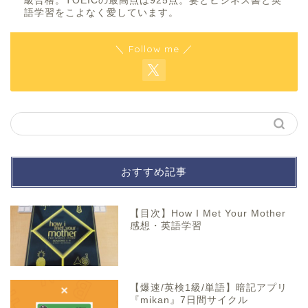
級合格。TOEICの最高点は925点。妻とビジネス書と英
語学習をこよなく愛しています。
＼ Follow me ／
おすすめ記事
【目次】How I Met Your Mother
感想・英語学習
【爆速/英検1級/単語】暗記アプリ
『mikan』7日間サイクル