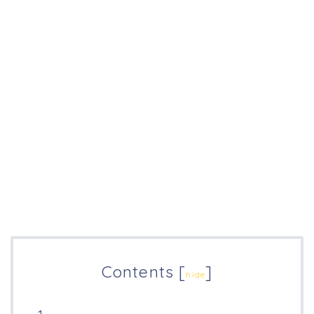
Contents
[
]
hide