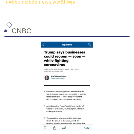
id=bbc.mobile.news.ww&hl=ja
CNBC