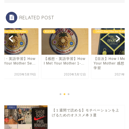
RELATED POST
How I Met Your Mother
英語学習
【感想】How I Met Your Mother
感想・英語学習】How
【感想・英語学習】How
【目次】How I Met
et Your Mother Se...
I Met Your Mother 1-...
Your Mother 感想
学習
2020年3月19日
2020年3月12日
2021年1
【１週間で読める】モチベーションを上
げるためのオススメ本３選