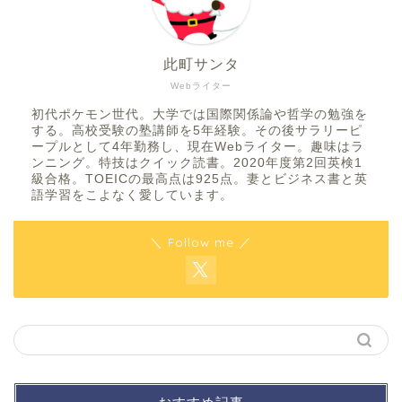
此町サンタ
Webライター
初代ポケモン世代。大学では国際関係論や哲学の勉強を
する。高校受験の塾講師を5年経験。その後サラリーピ
ープルとして4年勤務し、現在Webライター。趣味はラ
ンニング。特技はクイック読書。2020年度第2回英検1
級合格。TOEICの最高点は925点。妻とビジネス書と英
語学習をこよなく愛しています。
＼ Follow me ／