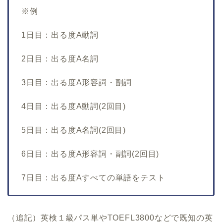
※
例
1
日目：出る度
A
動詞
2
日目：出る度
A
名詞
3
日目：出る度
A
形容詞・副詞
4
日目：出る度
A
動詞(2回目)
5
日目：出る度
A
名詞(2回目)
6
日目：出る度
A
形容詞・副詞(2回目)
7
日目：出る度
A
すべての単語をテスト
（追記）英検１級パス単やTOEFL3800などで既知の英