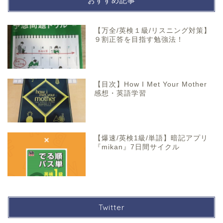
おすすめ記事
【万全/英検１級/リスニング対策】
９割正答を目指す勉強法！
【目次】How I Met Your Mother
感想・英語学習
【爆速/英検1級/単語】暗記アプリ
『mikan』7日間サイクル
Twitter