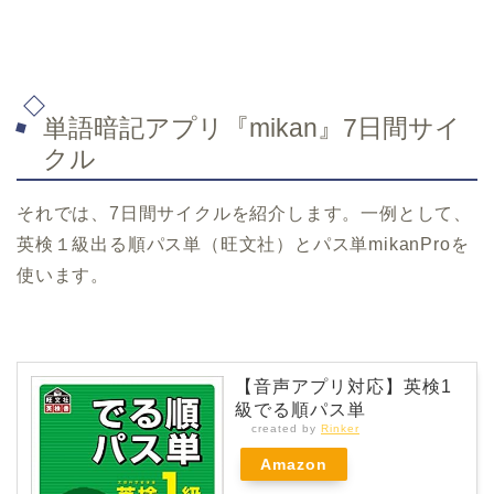
単語暗記アプリ『mikan』7日間サイ
クル
それでは、
7
日間サイクルを紹介します。一例として、
英検１級出る順パス単（旺文社）とパス単
mikanPro
を
使います。
【音声アプリ対応】英検1
級でる順パス単
created by
Rinker
Amazon