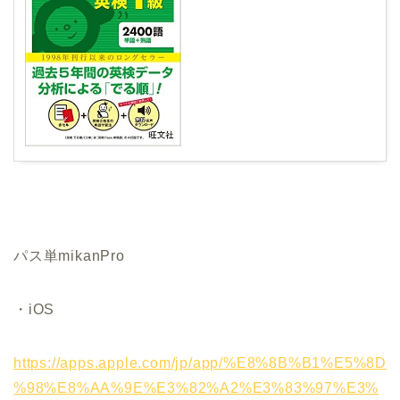
パス単
mikanPro
・iOS
https://apps.apple.com/jp/app/%E8%8B%B1%E5%8D
%98%E8%AA%9E%E3%82%A2%E3%83%97%E3%