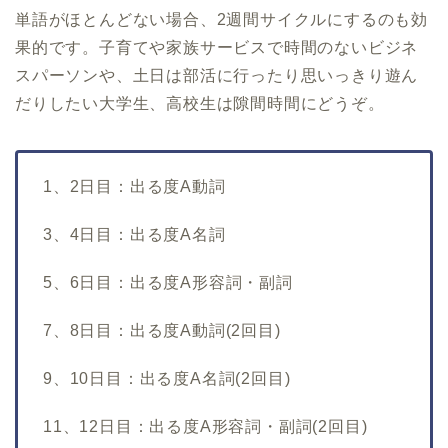
単語がほとんどない場合、2週間サイクルにするのも効
果的です。子育てや家族サービスで時間のないビジネ
スパーソンや、土日は部活に行ったり思いっきり遊ん
だりしたい大学生、高校生は隙間時間にどうぞ。
1
、2日目：出る度
A
動詞
3
、4日目：出る度
A
名詞
5
、
6
日目
：出る度
A
形容詞・副詞
7
、8日目：出る度
A
動詞(2回目)
9
、
10
日目
：出る度
A
名詞(2回目)
11
、
12
日目
：出る度
A
形容詞・副詞(2回目)