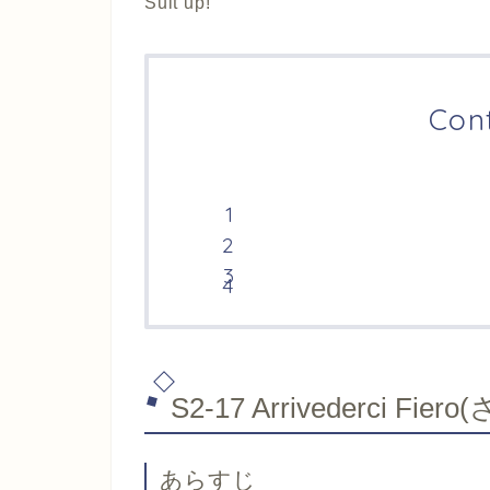
Suit up!
Con
S2-17 Arrivederci 
あらすじ