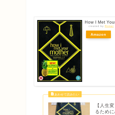
How I Met Your
created by
Rinker
Amazon
【人生変
るために