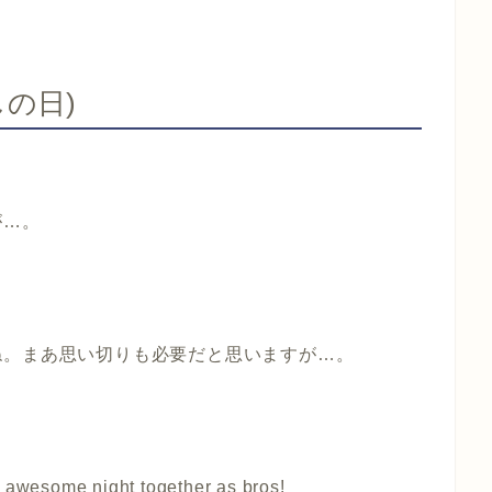
越しの日)
が…。
ね。まあ思い切りも必要だと思いますが…。
t awesome night together as bros!