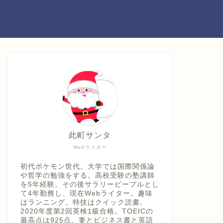
此町サンタ
Webライター
初代ポケモン世代。大学では国際関係論
や哲学の勉強をする。高校受験の塾講師
を5年経験。その後サラリーピープルとし
て4年勤務し、現在Webライター。趣味
はランニング。特技はクイック読書。
2020年度第2回英検1級合格。TOEICの
最高点は925点。妻とビジネス書と英語