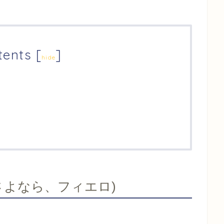
tents
[
]
hide
Fiero(さよなら、フィエロ)